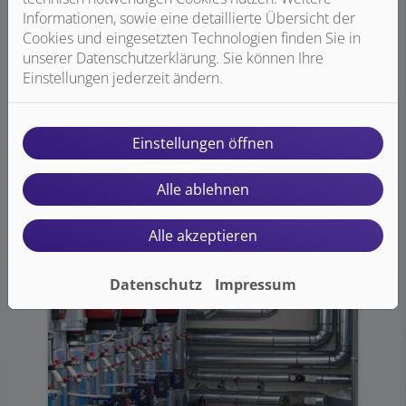
Sanitäranlagen
Informationen, sowie eine detaillierte Übersicht der
Cookies und eingesetzten Technologien finden Sie in
Sanitärräume im Gewerbe
unserer Datenschutzerklärung. Sie können Ihre
unterscheiden sich grundlegend
Einstellungen jederzeit ändern.
anhand der Ansprüche, die in den
verschiedenen Arten von Einrichtungen
und Betrieben an sie gestellt werden.
Einstellungen öffnen
Weiterlesen
Alle ablehnen
Alle akzeptieren
Datenschutz
Impressum