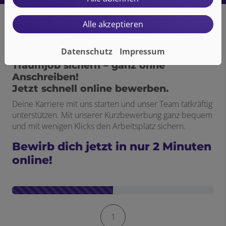
Alle akzeptieren
Datenschutz
Impressum
Traumjob sichern – ganz ohne
Anschreiben!
Jetzt schnell online bewerben.
Deine Karriere mit uns starten und unser Team tatkräftig
unterstützen. Mit unserer Kurzbewerbung ganz bequem
und mit wenigen Klicks den Arbeitsplatz sichern.
Bewirb dich jetzt in nur 2 Minuten
online!
Kontaktformular-Fortschritt
1