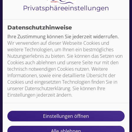
Privatsphäre­einstellungen
Liebe/r Bewerber/-in,
Datenschutzhinweise
Ihre Zustimmung können Sie jederzeit widerrufen.
Interesse an einer neuen Herausforderung?
Wir verwenden auf dieser Webseite Cookies und
Als Ansprechpartner der Firma Langer Heizung Sanitär
weitere Technologien, um Ihnen ein bestmögliches
aus Niederstotzingen freue ich mich über dein Interesse
Nutzungserlebnis zu bieten. Sie können das Setzen von
an einer Ausbildung bei uns. Bewirb dich einfach über
Cookies auch ablehnen und unsere Seite nur mit den
unsere Kurzbewerbung oder direkt telefonisch.
technisch notwendigen Cookies nutzen. Weitere
Informationen, sowie eine detaillierte Übersicht der
Wir freuen uns auf die Zusammenarbeit!
Cookies und eingesetzten Technologien finden Sie in
unserer Datenschutzerklärung. Sie können Ihre
Kontakt
Einstellungen jederzeit ändern.
Ansprechpartner:
E-Mail:
Telefon:
Einstellungen öffnen
Alle ablehnen